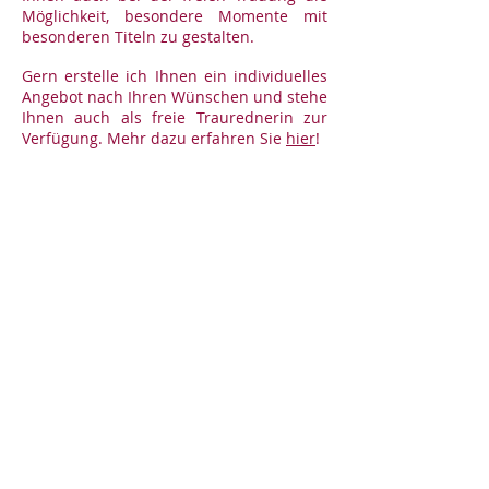
Möglichkeit, besondere Momente mit
besonderen Titeln zu gestalten.
Gern erstelle ich Ihnen ein individuelles
Angebot nach Ihren Wünschen und stehe
Ihnen auch als freie Traurednerin zur
Verfügung. Mehr dazu erfahren Sie
hier
!
Sektempfang /
Hochzeitsfeier
Der
Sektempfang folgt bekanntlich
direkt im Anschluss an die Trauung oder
dient dem Empfang der Gäste am Ort der