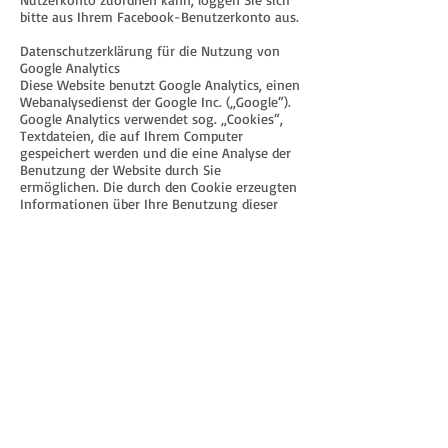
bitte aus Ihrem Facebook-Benutzerkonto aus.
Datenschutzerklärung für die Nutzung von
Google Analytics
Diese Website benutzt Google Analytics, einen
Webanalysedienst der Google Inc. („Google“).
Google Analytics verwendet sog. „Cookies“,
Textdateien, die auf Ihrem Computer
gespeichert werden und die eine Analyse der
Benutzung der Website durch Sie
ermöglichen. Die durch den Cookie erzeugten
Informationen über Ihre Benutzung dieser
Website werden in der Regel an einen Server
von Google in den USA übertragen und dort
gespeichert. Im Falle der Aktivierung der IP-
Anonymisierung auf dieser Webseite wird
Ihre IP-Adresse von Google jedoch innerhalb
von Mitgliedstaaten der Europäischen Union
oder in anderen Vertragsstaaten des
Abkommens über den Europäischen
Wirtschaftsraum zuvor gekürzt.
Nur in Ausnahmefällen wird die volle IP-
Adresse an einen Server von Google in den
USA übertragen und dort gekürzt. Im Auftrag
des Betreibers dieser Website wird Google
diese Informationen benutzen, um Ihre