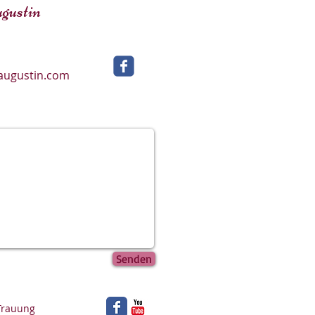
gustin
-augustin.com
Senden
 Trauung